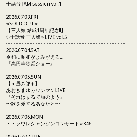
十話音 JAM session vol.1
2026.07.03.FRI
⭐️SOLD OUT⭐️
【三人娘 結成1周年記念!!】
✨十話音 三人娘✨LIVE vol,5
2026.07.04.SAT
令和に昭和がよみがえる…
『高円寺歌謡ショー』
2026.07.05.SUN
【☀️昼の部☀️】
あおきまゆみワンマンLIVE
『それはまるで旅のよう』
〜歌を愛するあなたと〜
2026.07.06.MON
🇫🇷ソワレシャンソンコンサート#346
2026.07.07.TUE