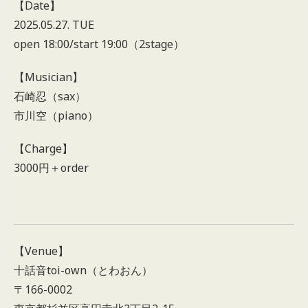
【Date】
2025.05.27. TUE
open 18:00/start 19:00（2stage）
【Musician】
石崎忍（sax）
市川空（piano）
【Charge】
3000円＋order
【Venue】
十話音toi-own（とわおん）
〒166-0002