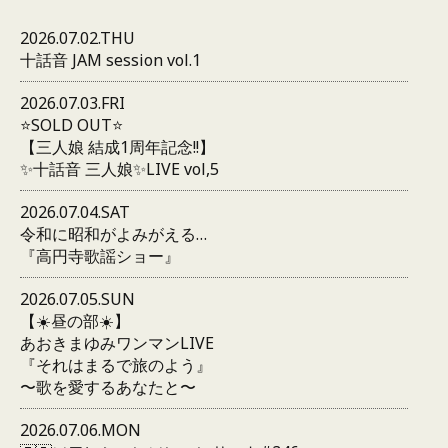
2026.07.02.THU
十話音 JAM session vol.1
2026.07.03.FRI
⭐️SOLD OUT⭐️
【三人娘 結成1周年記念!!】
✨十話音 三人娘✨LIVE vol,5
2026.07.04.SAT
令和に昭和がよみがえる…
『高円寺歌謡ショー』
2026.07.05.SUN
【☀️昼の部☀️】
あおきまゆみワンマンLIVE
『それはまるで旅のよう』
〜歌を愛するあなたと〜
2026.07.06.MON