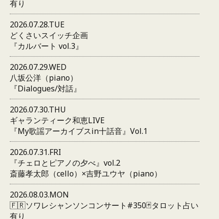
有り
2026.07.28.TUE
どくさいスイッチ企画
『カルバート vol.3』
2026.07.29.WED
八坂公洋（piano）
『Dialogues/対話』
2026.07.30.THU
ギャランティーク和恵LIVE
『My歌謡アーカイブスin十話音』Vol.1
2026.07.31.FRI
『チェロとピアノの夕べ』vol.2
斎藤孝太郎（cello）×吉野ユウヤ（piano）
2026.08.03.MON
🇫🇷ソワレシャンソンコンサート#350🃏タロット占い
有り