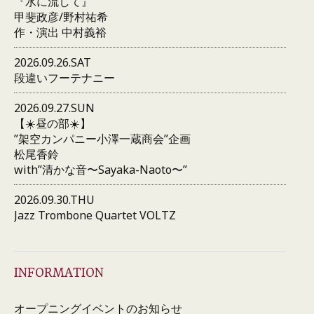
『水に流して』
甲斐政彦/野村祐希
作・演出 中村義裕
2026.09.26.SAT
段違いフーテナニー
2026.09.27.SUN
【☀️昼の部☀️】
”架空カンパニー小澤一蔵商会”企画
松尾香鈴
with”清かな音〜Sayaka-Naoto〜”
2026.09.30.THU
Jazz Trombone Quartet VOLTZ
INFORMATION
オープニングイベントのお知らせ