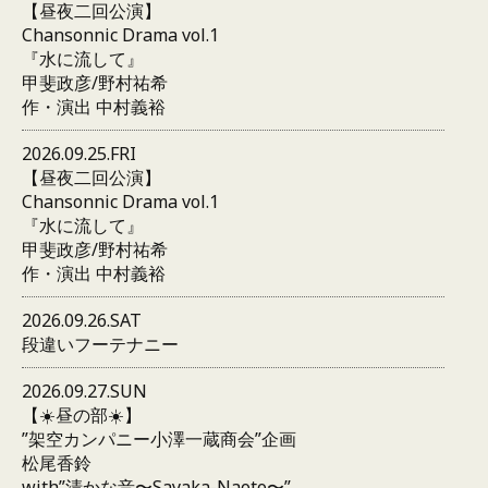
【昼夜二回公演】
Chansonnic Drama vol.1
『水に流して』
甲斐政彦/野村祐希
作・演出 中村義裕
2026.09.25.FRI
【昼夜二回公演】
Chansonnic Drama vol.1
『水に流して』
甲斐政彦/野村祐希
作・演出 中村義裕
2026.09.26.SAT
段違いフーテナニー
2026.09.27.SUN
【☀️昼の部☀️】
”架空カンパニー小澤一蔵商会”企画
松尾香鈴
with”清かな音〜Sayaka-Naoto〜”