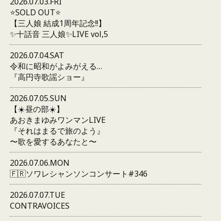
2026.07.03.FRI
⭐️SOLD OUT⭐️
【三人娘 結成1周年記念!!】
✨十話音 三人娘✨LIVE vol,5
2026.07.04.SAT
令和に昭和がよみがえる…
『高円寺歌謡ショー』
2026.07.05.SUN
【☀️昼の部☀️】
あおきまゆみワンマンLIVE
『それはまるで旅のよう』
〜歌を愛するあなたと〜
2026.07.06.MON
🇫🇷ソワレシャンソンコンサート#346
2026.07.07.TUE
CONTRAVOICES