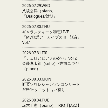
2026.07.29.WED
八坂公洋（piano）
『Dialogues/対話』
2026.07.30.THU
ギャランティーク和恵LIVE
『My歌謡アーカイブスin十話音』
Vol.1
2026.07.31.FRI
『チェロとピアノの夕べ』vol.2
斎藤孝太郎（cello）×吉野ユウヤ
（piano）
2026.08.03.MON
🇫🇷ソワレシャンソンコンサート
#350🃏タロット占い有り
2026.08.04.TUE
坂本千恵（piano）TRIO【JAZZ】