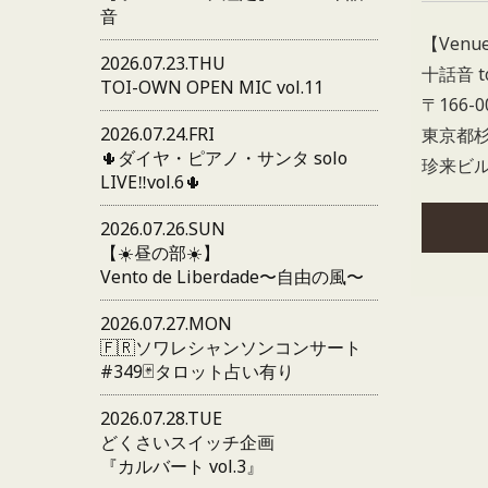
音
【Venu
2026.07.23.THU
十話音 t
TOI-OWN OPEN MIC vol.11
〒166-0
2026.07.24.FRI
東京都杉
🌵ダイヤ・ピアノ・サンタ solo
珍来ビル
LIVE‼️vol.6🌵
2026.07.26.SUN
【☀️昼の部☀️】
Vento de Liberdade〜自由の風〜
2026.07.27.MON
🇫🇷ソワレシャンソンコンサート
#349🃏タロット占い有り
2026.07.28.TUE
どくさいスイッチ企画
『カルバート vol.3』