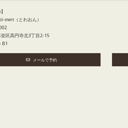
e】
oi-own（とわおん）
002
並区高円寺北3丁目2-15
 B1
メールで予約