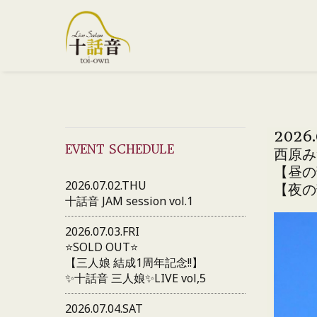
2026.
EVENT SCHEDULE
西原みつる
【昼の部o
2026.07.02.THU
【夜の部o
十話音 JAM session vol.1
2026.07.03.FRI
⭐️SOLD OUT⭐️
【三人娘 結成1周年記念!!】
✨十話音 三人娘✨LIVE vol,5
2026.07.04.SAT