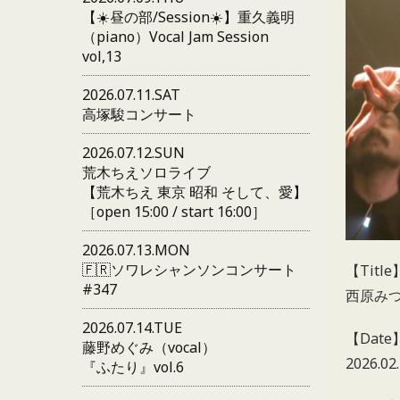
【☀️昼の部/Session☀️】重久義明
（piano）Vocal Jam Session
vol,13
2026.07.11.SAT
高塚駿コンサート
2026.07.12.SUN
荒木ちえソロライブ
【荒木ちえ 東京 昭和 そして、愛】
［open 15:00 / start 16:00］
2026.07.13.MON
🇫🇷ソワレシャンソンコンサート
【Title
#347
西原みつる 
2026.07.14.TUE
【Date
藤野めぐみ（vocal）
2026.02
『ふたり』vol.6