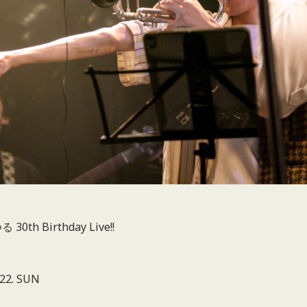
】
30th Birthday Live!!
】
.22. SUN