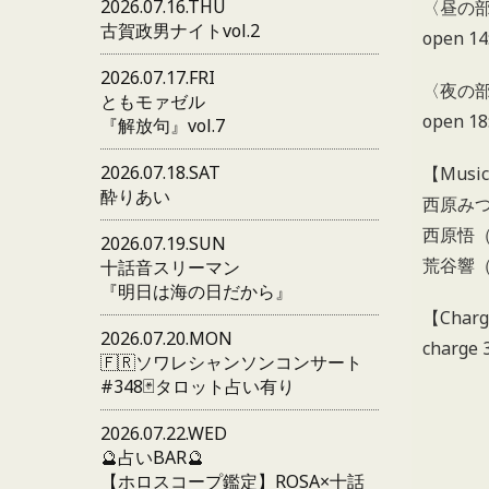
2026.07.16.THU
〈昼の
古賀政男ナイトvol.2
open 14:
2026.07.17.FRI
〈夜の
ともモァゼル
open 18:
『解放句』vol.7
2026.07.18.SAT
【Music
酔りあい
西原みつ
西原悟（
2026.07.19.SUN
荒谷響（t
十話音スリーマン
『明日は海の日だから』
【Char
2026.07.20.MON
charge
🇫🇷ソワレシャンソンコンサート
#348🃏タロット占い有り
2026.07.22.WED
🔮占いBAR🔮
【ホロスコープ鑑定】ROSA×十話