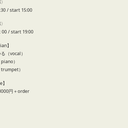
部〉
30 / start 15:00
部〉
 00 / start 19:00
ian】
る（vocal）
piano）
rumpet）
ge】
 3000円＋order