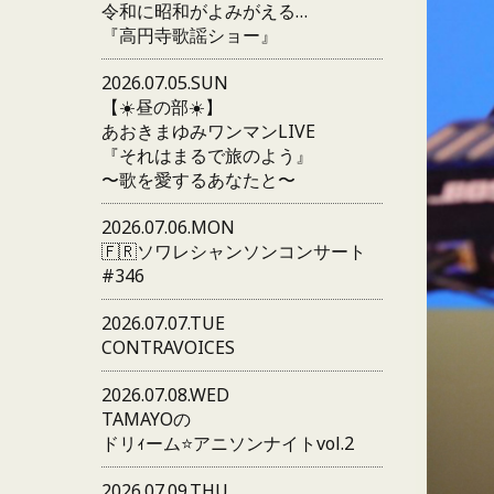
令和に昭和がよみがえる…
『高円寺歌謡ショー』
2026.07.05.SUN
【☀️昼の部☀️】
あおきまゆみワンマンLIVE
『それはまるで旅のよう』
〜歌を愛するあなたと〜
2026.07.06.MON
🇫🇷ソワレシャンソンコンサート
#346
2026.07.07.TUE
CONTRAVOICES
2026.07.08.WED
TAMAYOの
ドリｨーム⭐️アニソンナイトvol.2
2026.07.09.THU