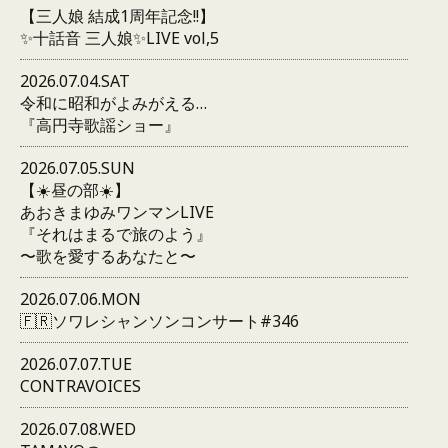
【三人娘 結成1周年記念!!】
✨十話音 三人娘✨LIVE vol,5
2026.07.04.SAT
令和に昭和がよみがえる…
『高円寺歌謡ショー』
2026.07.05.SUN
【☀️昼の部☀️】
あおきまゆみワンマンLIVE
『それはまるで旅のよう』
〜歌を愛するあなたと〜
2026.07.06.MON
🇫🇷ソワレシャンソンコンサート#346
2026.07.07.TUE
CONTRAVOICES
2026.07.08.WED