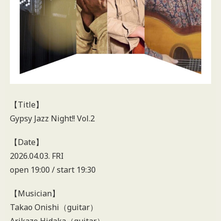
【Title】
Gypsy Jazz Night!! Vol.2
【Date】
2026.04.03. FRI
open 19:00 / start 19:30
【Musician】
Takao Onishi（guitar）