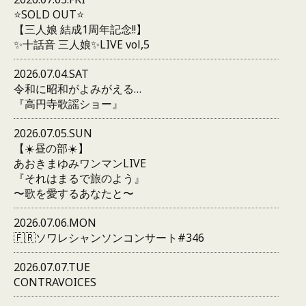
⭐️SOLD OUT⭐️
【三人娘 結成1周年記念!!】
✨十話音 三人娘✨LIVE vol,5
2026.07.04.SAT
令和に昭和がよみがえる…
『高円寺歌謡ショー』
2026.07.05.SUN
【☀️昼の部☀️】
あおきまゆみワンマンLIVE
『それはまるで旅のよう』
〜歌を愛するあなたと〜
2026.07.06.MON
🇫🇷ソワレシャンソンコンサート#346
2026.07.07.TUE
CONTRAVOICES