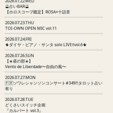
2026.07.22.WED
🔮占いBAR🔮
【ホロスコープ鑑定】ROSA×十話音
2026.07.23.THU
TOI-OWN OPEN MIC vol.11
2026.07.24.FRI
🌵ダイヤ・ピアノ・サンタ solo LIVE‼️vol.6🌵
2026.07.26.SUN
【☀️昼の部☀️】
Vento de Liberdade〜自由の風〜
2026.07.27.MON
🇫🇷ソワレシャンソンコンサート#349🃏タロット占い
有り
2026.07.28.TUE
どくさいスイッチ企画
『カルバート vol.3』