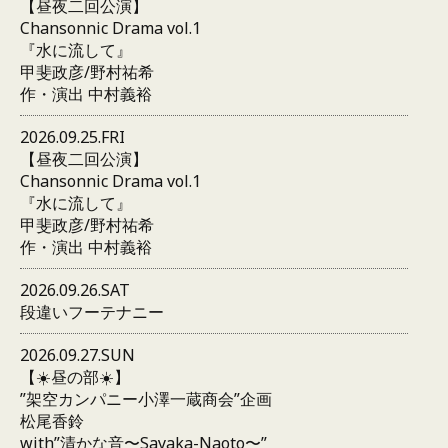
【昼夜二回公演】
Chansonnic Drama vol.1
『水に流して』
甲斐政彦/野村祐希
作・演出 中村義裕
2026.09.25.FRI
【昼夜二回公演】
Chansonnic Drama vol.1
『水に流して』
甲斐政彦/野村祐希
作・演出 中村義裕
2026.09.26.SAT
段違いフーテナニー
2026.09.27.SUN
【☀️昼の部☀️】
”架空カンパニー小澤一蔵商会”企画
松尾香鈴
with”清かな音〜Sayaka-Naoto〜”