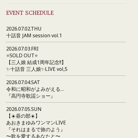
EVENT SCHEDULE
2026.07.02.THU
十話音 JAM session vol.1
2026.07.03.FRI
⭐️SOLD OUT⭐️
【三人娘 結成1周年記念!!】
✨十話音 三人娘✨LIVE vol,5
2026.07.04.SAT
令和に昭和がよみがえる…
『高円寺歌謡ショー』
2026.07.05.SUN
【☀️昼の部☀️】
あおきまゆみワンマンLIVE
『それはまるで旅のよう』
〜歌を愛するあなたと〜