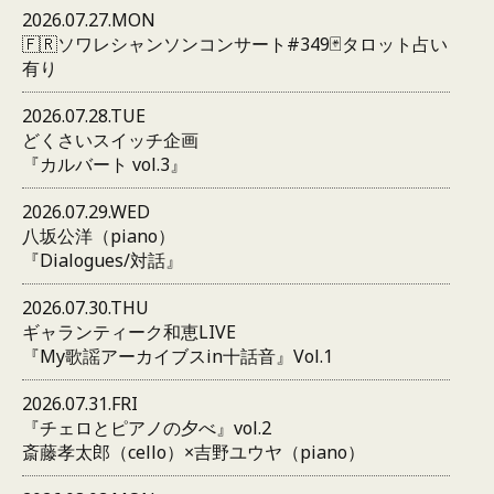
2026.07.27.MON
🇫🇷ソワレシャンソンコンサート#349🃏タロット占い
有り
2026.07.28.TUE
どくさいスイッチ企画
『カルバート vol.3』
2026.07.29.WED
八坂公洋（piano）
『Dialogues/対話』
2026.07.30.THU
ギャランティーク和恵LIVE
『My歌謡アーカイブスin十話音』Vol.1
2026.07.31.FRI
『チェロとピアノの夕べ』vol.2
斎藤孝太郎（cello）×吉野ユウヤ（piano）