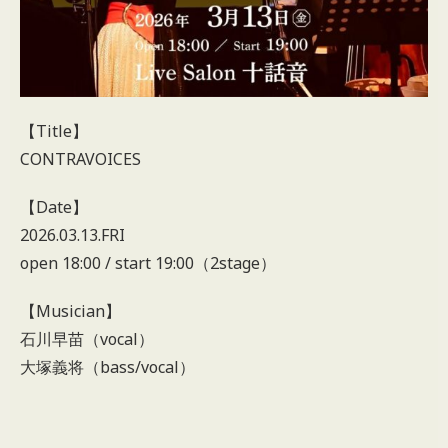
【Title】
CONTRAVOICES
【Date】
2026.03.13.FRI
open 18:00 / start 19:00（2stage）
【Musician】
石川早苗（vocal）
大塚義将（bass/vocal）