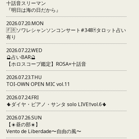
十話音スリーマン
『明日は海の日だから』
2026.07.20.MON
🇫🇷ソワレシャンソンコンサート#348🃏タロット占い
有り
2026.07.22.WED
🔮占いBAR🔮
【ホロスコープ鑑定】ROSA×十話音
2026.07.23.THU
TOI-OWN OPEN MIC vol.11
2026.07.24.FRI
🌵ダイヤ・ピアノ・サンタ solo LIVE‼️vol.6🌵
2026.07.26.SUN
【☀️昼の部☀️】
Vento de Liberdade〜自由の風〜