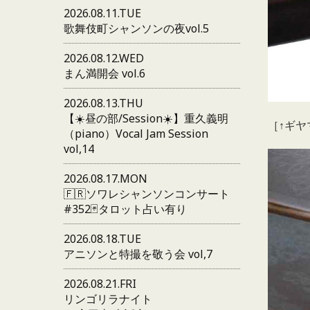
2026.08.11.TUE
歌舞伎町シャンソンの夜vol.5
2026.08.12.WED
まん満開会 vol.6
2026.08.13.THU
【☀️昼の部/Session☀️】重久義明
［↑ギヤ
（piano）Vocal Jam Session
vol,14
2026.08.17.MON
🇫🇷ソワレシャンソンコンサート
#352🃏タロット占い有り
2026.08.18.TUE
アニソンと特撮を敬う会 vol,7
2026.08.21.FRI
リンゴリラナイト