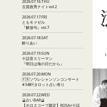
2026.07.16.THU
古賀政男ナイトvol.2
2026.07.17.FRI
ともモァゼル
『解放句』vol.7
2026.07.18.SAT
酔りあい
2026.07.19.SUN
十話音スリーマン
『明日は海の日だから』
2026.07.20.MON
🇫🇷ソワレシャンソンコンサート
#348🃏タロット占い有り
2026.07.22.WED
🔮占いBAR🔮
【ホロスコープ鑑定】ROSA×十話