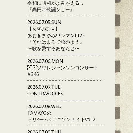
令和に昭和がよみがえる…
『高円寺歌謡ショー』
2026.07.05.SUN
【☀️昼の部☀️】
あおきまゆみワンマンLIVE
『それはまるで旅のよう』
〜歌を愛するあなたと〜
2026.07.06.MON
🇫🇷ソワレシャンソンコンサート
#346
2026.07.07.TUE
CONTRAVOICES
2026.07.08.WED
TAMAYOの
ドリｨーム⭐️アニソンナイトvol.2
2026.07.09.THU