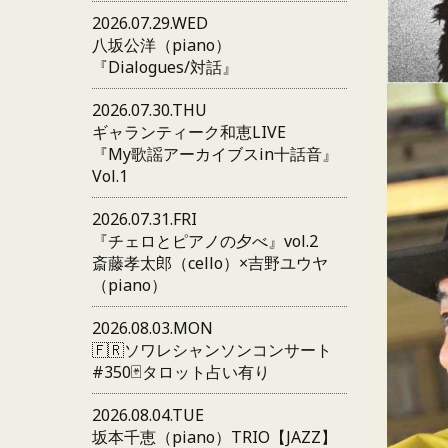
2026.07.29.WED
八坂公洋（piano）
『Dialogues/対話』
2026.07.30.THU
ギャランティーク和恵LIVE
『My歌謡アーカイブスin十話音』
Vol.1
2026.07.31.FRI
『チェロとピアノの夕べ』vol.2
斎藤孝太郎（cello）×吉野ユウヤ
（piano）
2026.08.03.MON
🇫🇷ソワレシャンソンコンサート
#350🃏タロット占い有り
2026.08.04.TUE
坂本千恵（piano）TRIO【JAZZ】