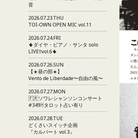
音
2026.07.23.THU
TOI-OWN OPEN MIC vol.11
2026.07.24.FRI
🌵ダイヤ・ピアノ・サンタ solo
LIVE‼️vol.6🌵
2026.07.26.SUN
【☀️昼の部☀️】
Vento de Liberdade〜自由の風〜
2026.07.27.MON
🇫🇷ソワレシャンソンコンサート
#349🃏タロット占い有り
2026.07.28.TUE
どくさいスイッチ企画
『カルバート vol.3』