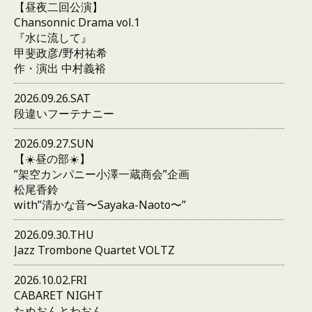
【昼夜二回公演】
Chansonnic Drama vol.1
『水に流して』
甲斐政彦/野村祐希
作・演出 中村義裕
2026.09.26.SAT
段違いフーテナニー
2026.09.27.SUN
【☀️昼の部☀️】
”架空カンパニー小澤一蔵商会”企画
松尾香鈴
with”清かな音〜Sayaka-Naoto〜”
2026.09.30.THU
Jazz Trombone Quartet VOLTZ
2026.10.02.FRI
CABARET NIGHT
たぬおんとわおん