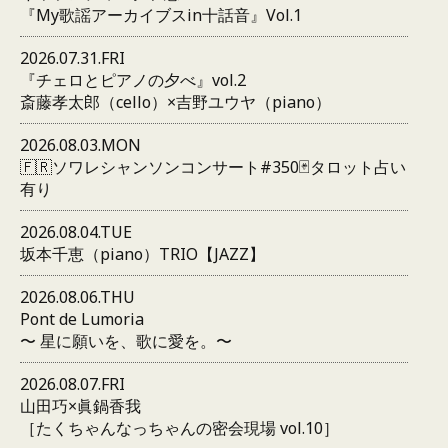
『My歌謡アーカイブスin十話音』Vol.1
2026.07.31.FRI
『チェロとピアノの夕べ』vol.2
斎藤孝太郎（cello）×吉野ユウヤ（piano）
2026.08.03.MON
🇫🇷ソワレシャンソンコンサート#350🃏タロット占い
有り
2026.08.04.TUE
坂本千恵（piano）TRIO【JAZZ】
2026.08.06.THU
Pont de Lumoria
〜 星に願いを、歌に愛を。〜
2026.08.07.FRI
山田巧×眞鍋香我
［たくちゃんなっちゃんの密会現場 vol.10］