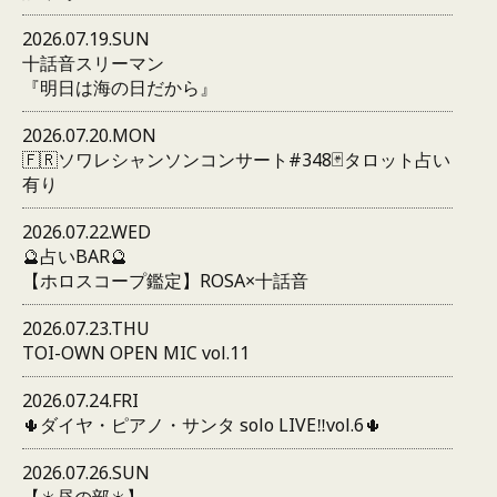
2026.07.19.SUN
十話音スリーマン
『明日は海の日だから』
2026.07.20.MON
🇫🇷ソワレシャンソンコンサート#348🃏タロット占い
有り
2026.07.22.WED
🔮占いBAR🔮
【ホロスコープ鑑定】ROSA×十話音
2026.07.23.THU
TOI-OWN OPEN MIC vol.11
2026.07.24.FRI
🌵ダイヤ・ピアノ・サンタ solo LIVE‼️vol.6🌵
2026.07.26.SUN
【☀️昼の部☀️】