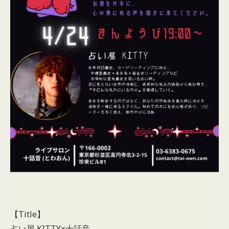
【Title】
占い屋 KITTY×十話音