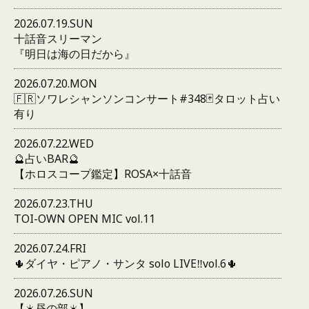
2026.07.19.SUN
十話音スリーマン
『明日は海の日だから』
2026.07.20.MON
🇫🇷ソワレシャンソンコンサート#348🃏タロット占い
有り
2026.07.22.WED
🔮占いBAR🔮
【ホロスコープ鑑定】ROSA×十話音
2026.07.23.THU
TOI-OWN OPEN MIC vol.11
2026.07.24.FRI
🌵ダイヤ・ピアノ・サンタ solo LIVE‼️vol.6🌵
2026.07.26.SUN
【☀️昼の部☀️】