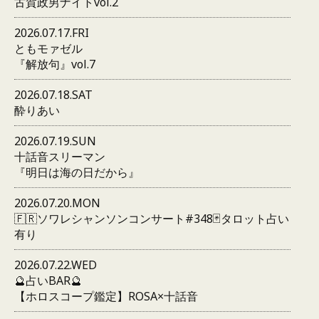
古賀政男ナイトvol.2
2026.07.17.FRI
ともモァゼル
『解放句』vol.7
2026.07.18.SAT
酔りあい
2026.07.19.SUN
十話音スリーマン
『明日は海の日だから』
2026.07.20.MON
🇫🇷ソワレシャンソンコンサート#348🃏タロット占い
有り
2026.07.22.WED
🔮占いBAR🔮
【ホロスコープ鑑定】ROSA×十話音