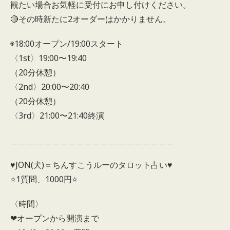
観たい場合お気軽に受付にお申し付けください。
🔴その時新たに2オーダーはかかりません。
◉18:00オープン/19:00スタート
〈1st〉19:00〜19:40
（20分休憩）
〈2nd〉20:00〜20:40
（20分休憩）
〈3rd〉21:00〜21:40終演
＿＿＿＿＿＿＿＿＿＿＿＿＿＿＿＿＿＿＿＿
♥︎JON(犬)＝ちんすこうルーのタロット占い♥︎
⭐️1質問、1000円⭐️
〈時間〉
❤︎オープンから開演まで