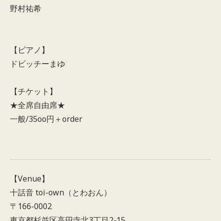
野村祐希
【ピアノ】
ドビッチーまゆ
【チケット】
★全席自由席★
一般/35oo円＋order
【Venue】
十話音 toi-own（とわおん）
〒166-0002
東京都杉並区高円寺北3丁目2-15