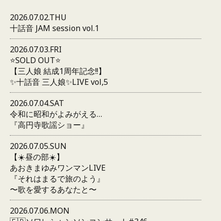
2026.07.02.THU
十話音 JAM session vol.1
2026.07.03.FRI
⭐️SOLD OUT⭐️
【三人娘 結成1周年記念!!】
✨十話音 三人娘✨LIVE vol,5
2026.07.04.SAT
令和に昭和がよみがえる…
『高円寺歌謡ショー』
2026.07.05.SUN
【☀️昼の部☀️】
あおきまゆみワンマンLIVE
『それはまるで旅のよう』
〜歌を愛するあなたと〜
2026.07.06.MON