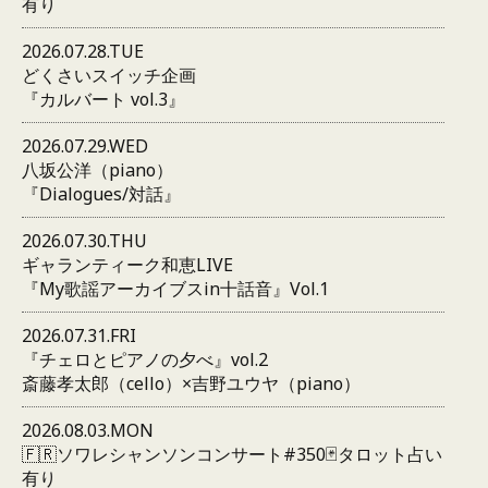
有り
2026.07.28.TUE
どくさいスイッチ企画
『カルバート vol.3』
2026.07.29.WED
八坂公洋（piano）
『Dialogues/対話』
2026.07.30.THU
ギャランティーク和恵LIVE
『My歌謡アーカイブスin十話音』Vol.1
2026.07.31.FRI
『チェロとピアノの夕べ』vol.2
斎藤孝太郎（cello）×吉野ユウヤ（piano）
2026.08.03.MON
🇫🇷ソワレシャンソンコンサート#350🃏タロット占い
有り