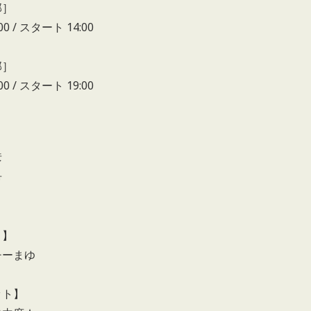
部］
00 / スタート 14:00
部］
00 / スタート 19:00
】
彦
希
ノ】
チーまゆ
ット】