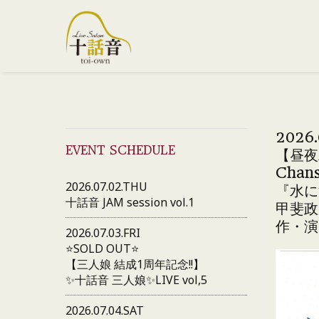
2026.
EVENT SCHEDULE
【昼夜
Chans
2026.07.02.THU
『水に
十話音 JAM session vol.1
甲斐政
作・演
2026.07.03.FRI
⭐️SOLD OUT⭐️
【三人娘 結成1周年記念!!】
✨十話音 三人娘✨LIVE vol,5
2026.07.04.SAT