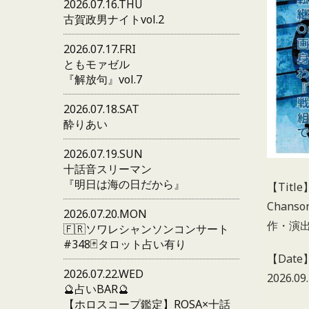
2026.07.16.THU
古賀政男ナイトvol.2
2026.07.17.FRI
ともモァゼル
『解放句』vol.7
2026.07.18.SAT
酔りあい
2026.07.19.SUN
十話音スリーマン
『明日は海の日だから』
【Title
Chans
2026.07.20.MON
作・演出
🇫🇷ソワレシャンソンコンサート
#348🃏タロット占い有り
【Date
2026.07.22.WED
2026.09
🔮占いBAR🔮
【ホロスコープ鑑定】ROSA×十話