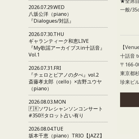
★全席
2026.07.29.WED
一般/35
八坂公洋（piano）
『Dialogues/対話』
2026.07.30.THU
ギャランティーク和恵LIVE
【Venu
『My歌謡アーカイブスin十話音』
Vol.1
十話音 t
〒166-0
2026.07.31.FRI
東京都杉
『チェロとピアノの夕べ』vol.2
斎藤孝太郎（cello）×吉野ユウヤ
珍来ビル
（piano）
2026.08.03.MON
🇫🇷ソワレシャンソンコンサート
#350🃏タロット占い有り
2026.08.04.TUE
坂本千恵（piano）TRIO【JAZZ】