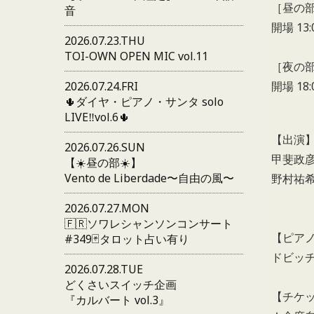
［昼の
音
開場 13:
2026.07.23.THU
TOI-OWN OPEN MIC vol.11
［夜の
2026.07.24.FRI
開場 18:
🌵ダイヤ・ピアノ・サンタ solo
LIVE‼️vol.6🌵
【出演
2026.07.26.SUN
甲斐政
【☀️昼の部☀️】
Vento de Liberdade〜自由の風〜
野村祐
2026.07.27.MON
🇫🇷ソワレシャンソンコンサート
【ピア
#349🃏タロット占い有り
ドビッ
2026.07.28.TUE
どくさいスイッチ企画
【チケ
『カルバート vol.3』