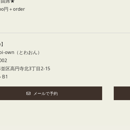
自由席★
oo円＋order
e】
oi-own（とわおん）
002
並区高円寺北3丁目2-15
 B1
メールで予約