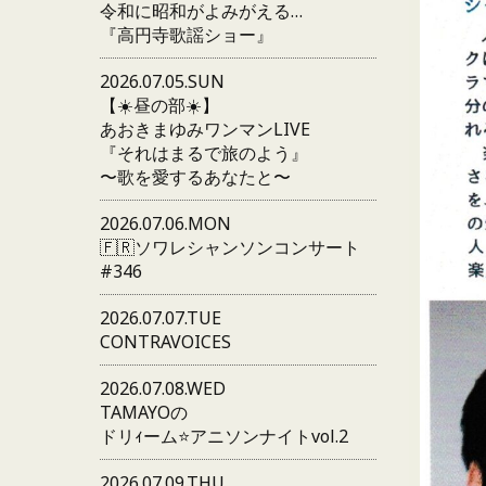
令和に昭和がよみがえる…
『高円寺歌謡ショー』
2026.07.05.SUN
【☀️昼の部☀️】
あおきまゆみワンマンLIVE
『それはまるで旅のよう』
〜歌を愛するあなたと〜
2026.07.06.MON
🇫🇷ソワレシャンソンコンサート
#346
2026.07.07.TUE
CONTRAVOICES
2026.07.08.WED
TAMAYOの
ドリｨーム⭐️アニソンナイトvol.2
2026.07.09.THU