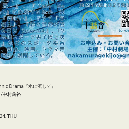
】
onnic Drama『水に流して』
/中村義裕
】
.24. THU