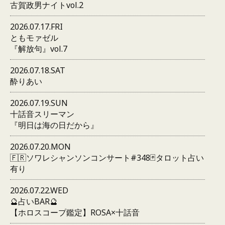
古賀政男ナイトvol.2
2026.07.17.FRI
ともモァゼル
『解放句』vol.7
2026.07.18.SAT
酔りあい
2026.07.19.SUN
十話音スリーマン
『明日は海の日だから』
2026.07.20.MON
🇫🇷ソワレシャンソンコンサート#348🃏タロット占い
有り
2026.07.22.WED
🔮占いBAR🔮
【ホロスコープ鑑定】ROSA×十話音